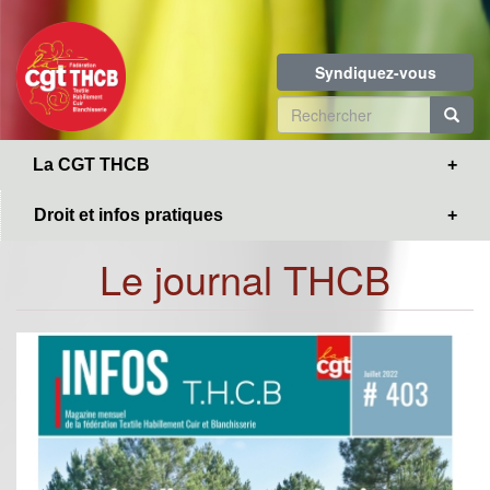
Toggle
Aller
navigation
au
contenu
Syndiquez-vous
principal
Formulaire
de
R
La CGT THCB
recherche
Droit et infos pratiques
Le journal THCB