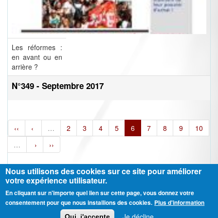
Les réformes :
en avant ou en
arrière ?
N°349 - Septembre 2017
‹‹
‹
…
2
3
4
5
6
7
8
9
10
…
›
››
Nous utilisons des cookies sur ce site pour améliorer
votre expérience utilisateur.
En cliquant sur n'importe quel lien sur cette page, vous donnez votre
Ⓒ CGT Fédération THCB - Tous les droits réservés -
Mentions légales
consentement pour que nous installions des cookies.
Plus d'information
Contactez-nous
Je décline
Oui, j'accepte