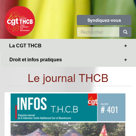
Toggle
Aller
navigation
au
contenu
Syndiquez-vous
principal
Formulaire
de
R
La CGT THCB
recherche
Droit et infos pratiques
Le journal THCB