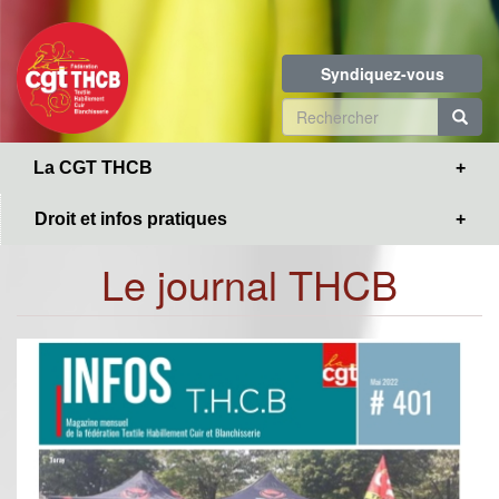
Toggle
Aller
navigation
au
contenu
Syndiquez-vous
principal
Formulaire
de
R
La CGT THCB
recherche
Droit et infos pratiques
Le journal THCB