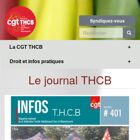
Toggle
Aller
navigation
au
contenu
Syndiquez-vous
principal
Formulaire
de
R
La CGT THCB
recherche
Droit et infos pratiques
Le journal THCB