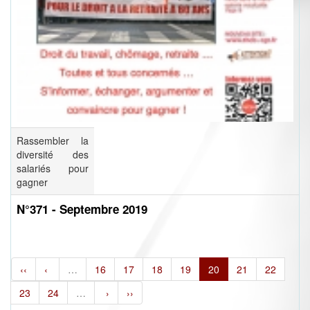
Rassembler la
diversité des
salariés pour
gagner
N°371 - Septembre 2019
‹‹
‹
…
16
17
18
19
20
21
22
23
24
…
›
››