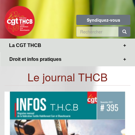
Toggle
Aller
navigation
au
contenu
Syndiquez-vous
principal
Formulaire
de
R
La CGT THCB
recherche
Droit et infos pratiques
Le journal THCB