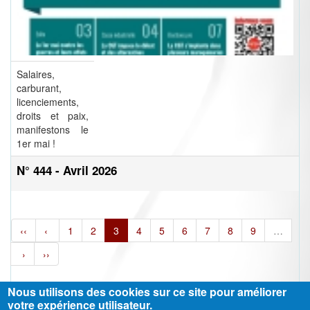
Salaires,
carburant,
licenciements,
droits et paix,
manifestons le
1er mai !
N° 444 - Avril 2026
‹‹
‹
1
2
3
4
5
6
7
8
9
…
›
››
Nous utilisons des cookies sur ce site pour améliorer
votre expérience utilisateur.