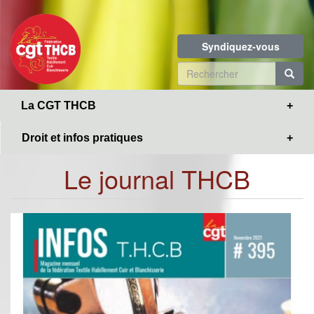
Toggle
Aller
navigation
au
contenu
Syndiquez-vous
principal
Formulaire
de
R
La CGT THCB
recherche
Droit et infos pratiques
Le journal THCB