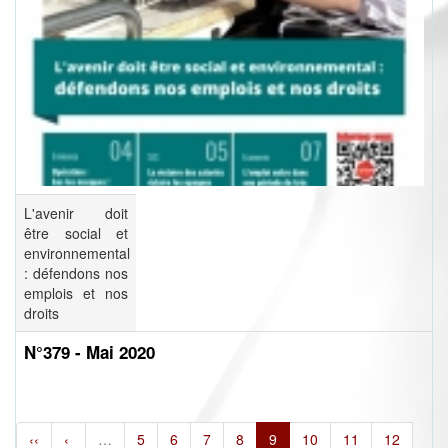
L'avenir doit
être social et
environnemental
: défendons nos
emplois et nos
droits
N°379 - Mai 2020
‹‹
‹
…
5
6
7
8
9
10
11
12