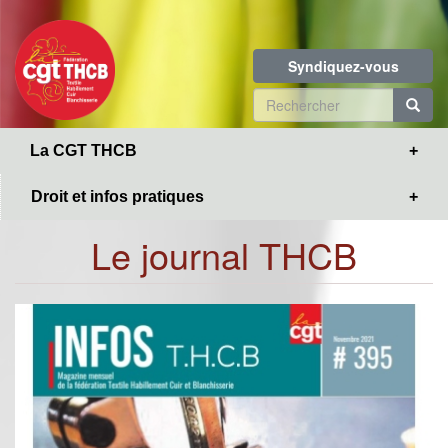
Toggle
Aller
navigation
au
contenu
Syndiquez-vous
principal
Formulaire
de
R
La CGT THCB
recherche
Droit et infos pratiques
Le journal THCB