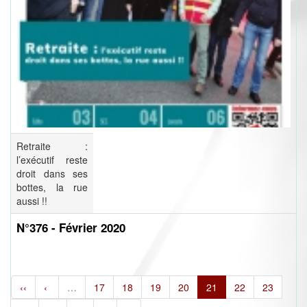
Retraite :
l’exécutif reste
droit dans ses
bottes, la rue
aussi !!
N°376 - Février 2020
‹‹
‹
…
17
18
19
20
21
22
23