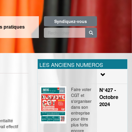
Syndiquez-vous
os pratiques
Formulaire
de
Rechercher
recherche
LES ANCIENS NUMEROS
Faire voter
N°427 -
CGT et
Octobre
s'organiser
2024
dans son
entreprise
pour être
ntialité
plus forts
l effectif
encore