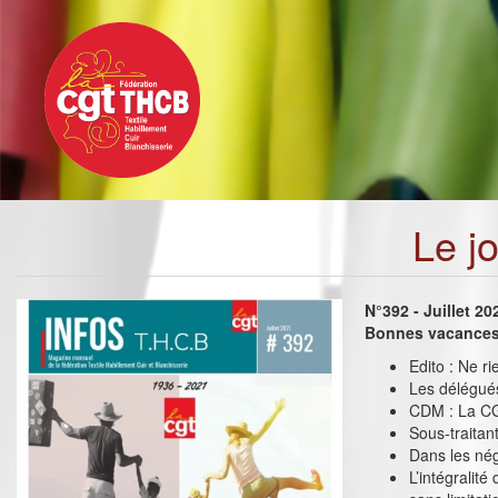
Toggle
Aller
navigation
au
contenu
principal
Le j
N°392 - Juillet 20
Bonnes vacances 
Edito : Ne r
Les délégué
CDM : La CG
Sous-traitant
Dans les nég
L’intégralit