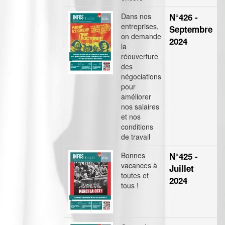
Dans nos
N°426 -
entreprises,
Septembre
on demande
2024
la
réouverture
des
négociations
pour
améliorer
nos salaires
et nos
conditions
de travail
Bonnes
N°425 -
vacances à
Juillet
toutes et
2024
tous !