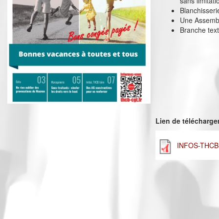
sans limitati
Blanchisseri
Une Assemblé
Branche text
Lien de télécharg
INFOS-THCB-