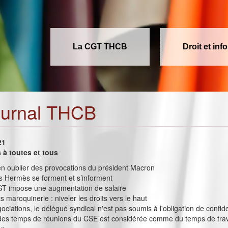
La CGT THCB
Droit et inf
ournal THCB
21
à toutes et tous
ien oublier des provocations du président Macron
s Hermès se forment et s’informent
T impose une augmentation de salaire
s maroquinerie : niveler les droits vers le haut
ociations, le délégué syndical n'est pas soumis à l'obligation de confide
é des temps de réunions du CSE est considérée comme du temps de travai