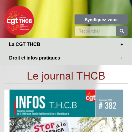
Toggle
Aller
navigation
au
contenu
Syndiquez-vous
principal
Formulaire
de
R
La CGT THCB
recherche
Droit et infos pratiques
Le journal THCB