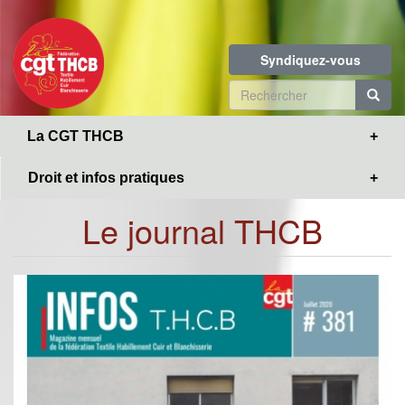
Toggle
Aller
navigation
au
contenu
Syndiquez-vous
principal
Formulaire
de
R
La CGT THCB
recherche
Droit et infos pratiques
Le journal THCB