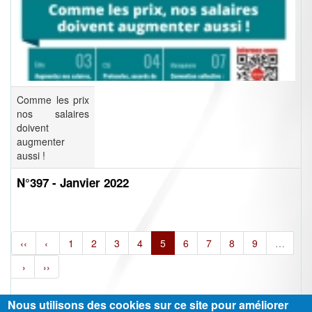
Comme les prix
nos salaires
doivent
augmenter
aussi !
N°397 - Janvier 2022
‹‹
‹
1
2
3
4
5
6
7
8
9
…
›
››
Nous utilisons des cookies sur ce site pour améliorer