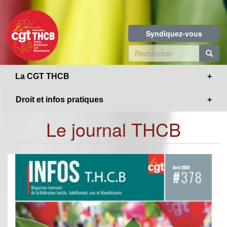
Toggle
Aller
navigation
au
contenu
Syndiquez-vous
principal
Formulaire
de
R
La CGT THCB
recherche
Droit et infos pratiques
Le journal THCB