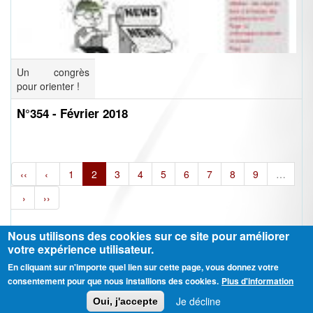
Un congrès
pour orienter !
N°354 - Février 2018
‹‹
‹
1
2
3
4
5
6
7
8
9
…
›
››
Nous utilisons des cookies sur ce site pour améliorer
votre expérience utilisateur.
En cliquant sur n'importe quel lien sur cette page, vous donnez votre
Ⓒ CGT Fédération THCB - Tous les droits réservés -
Mentions légales
consentement pour que nous installions des cookies.
Plus d'information
Contactez-nous
Je décline
Oui, j'accepte