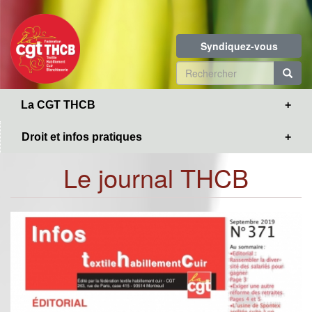
Toggle
Aller
navigation
au
contenu
Syndiquez-vous
principal
Formulaire
de
R
La CGT THCB
recherche
Droit et infos pratiques
Le journal THCB