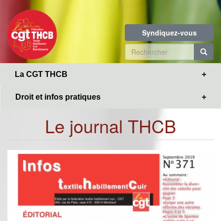
Toggle
Aller
navigation
au
contenu
Syndiquez-vous
principal
Formulaire
de
R
La CGT THCB
recherche
Droit et infos pratiques
Le journal THCB