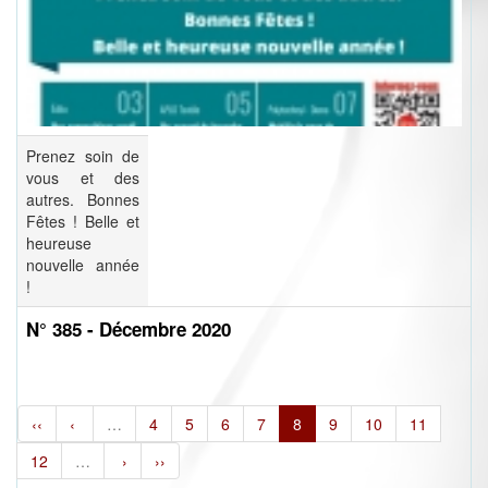
Prenez soin de
vous et des
autres. Bonnes
Fêtes ! Belle et
heureuse
nouvelle année
!
N° 385 - Décembre 2020
‹‹
‹
…
4
5
6
7
8
9
10
11
12
…
›
››