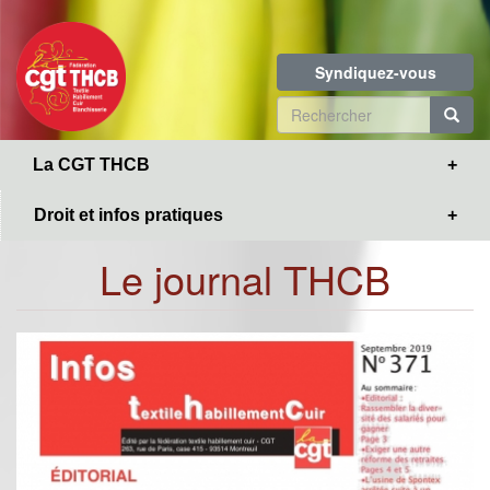
Toggle
Aller
navigation
au
contenu
Syndiquez-vous
principal
Formulaire
de
R
La CGT THCB
recherche
Droit et infos pratiques
Le journal THCB