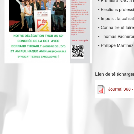
• Première NAO à 
• Elections profes
• Impôts : la cotis
• Connaître et fair
• Thomas Vacheron 
• Philippe Martine
Lien de télécharg
Journal 368 -