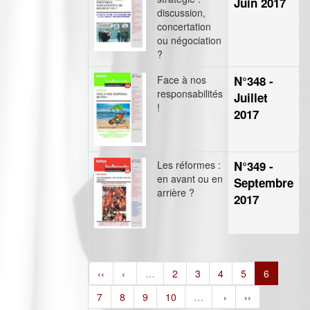
Juin 2017
discussion,
concertation
ou négociation
?
Face à nos
N°348 -
responsabilités
Juillet
!
2017
Les réformes :
N°349 -
en avant ou en
Septembre
arrière ?
2017
‹‹
‹
…
2
3
4
5
6
7
8
9
10
…
›
››