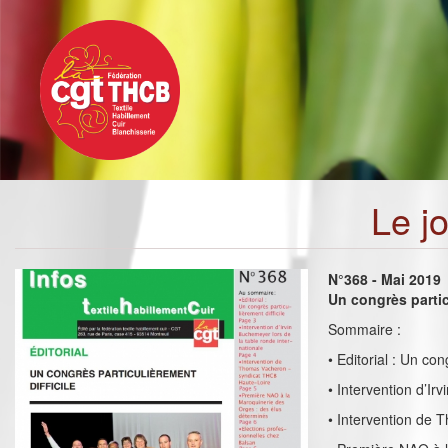
Toggle
Aller
navigation
au
contenu
principal
Le j
N°368 - Mai 2019
Un congrès partic
Sommaire :
• Editorial : Un con
• Intervention d’Ir
• Intervention de