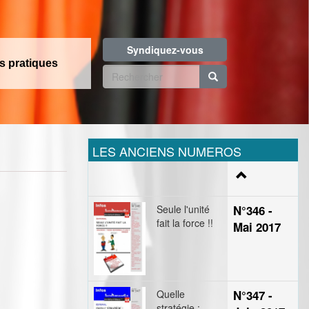
Syndiquez-vous
os pratiques
Formulaire
de
Rechercher
recherche
LES ANCIENS NUMEROS
Seule l'unité
N°346 -
fait la force !!
Mai 2017
Quelle
N°347 -
stratégie :