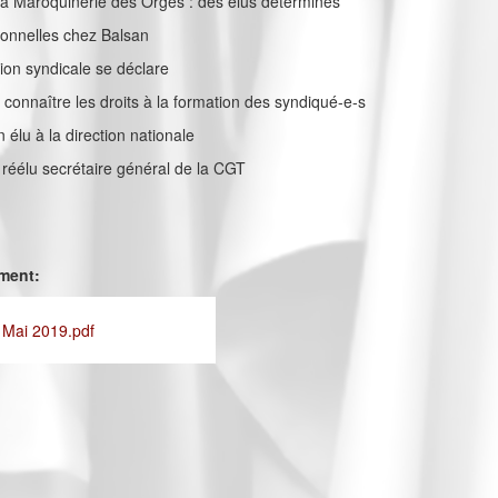
la Maroquinerie des Orges : des élus déterminés
sionnelles chez Balsan
ation syndicale se déclare
e connaître les droits à la formation des syndiqué-e-s
élu à la direction nationale
z réélu secrétaire général de la CGT
ement:
 Mai 2019.pdf