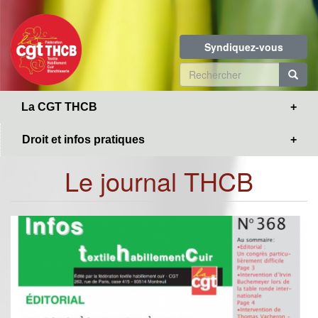
Toggle
Aller
navigation
au
contenu
Syndiquez-vous
principal
Formulaire
de
R
La CGT THCB
recherche
Droit et infos pratiques
Le journal THCB