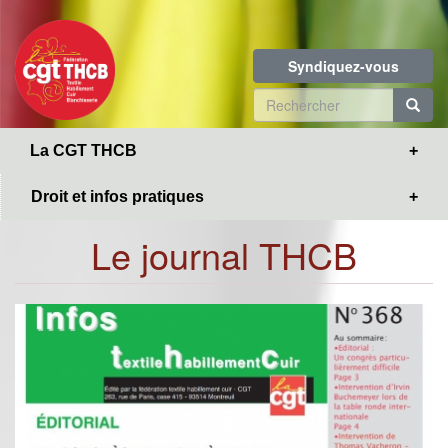
Toggle
Aller
navigation
au
contenu
Syndiquez-vous
principal
Formulaire
de
R
La CGT THCB
recherche
Droit et infos pratiques
Le journal THCB