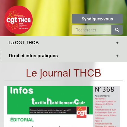
Toggle
Aller
navigation
au
contenu
Syndiquez-vous
principal
Formulaire
de
R
La CGT THCB
recherche
Droit et infos pratiques
Le journal THCB