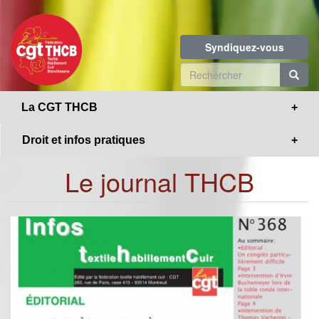
Toggle
Aller
navigation
au
contenu
Syndiquez-vous
principal
Formulaire
de
R
La CGT THCB
recherche
Droit et infos pratiques
Le journal THCB