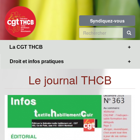
Toggle
Aller
navigation
au
contenu
Syndiquez-vous
principal
Formulaire
de
R
La CGT THCB
recherche
Droit et infos pratiques
Le journal THCB