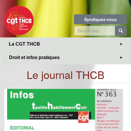
Toggle
Aller
navigation
au
contenu
Syndiquez-vous
principal
Formulaire
de
R
La CGT THCB
recherche
Droit et infos pratiques
Le journal THCB