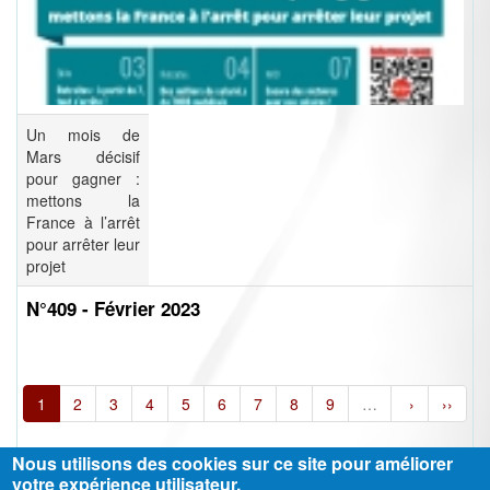
Un mois de
Mars décisif
pour gagner :
mettons la
France à l’arrêt
pour arrêter leur
projet
N°409 - Février 2023
1
2
3
4
5
6
7
8
9
…
›
››
Nous utilisons des cookies sur ce site pour améliorer
votre expérience utilisateur.