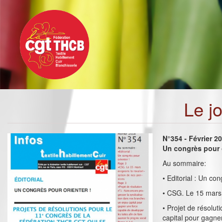
Toggle
Aller
navigation
au
contenu
principal
Le j
N°354 - Février 2
Un congrès pour o
Au sommaire:
• Editorial : Un con
• CSG. Le 15 mars 
• Projet de résolut
capital pour gagner