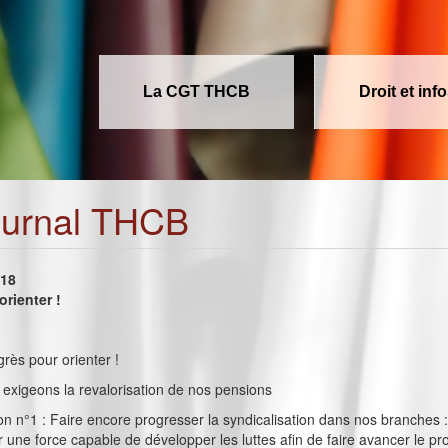
La CGT THCB
Droit et inf
ournal THCB
018
rienter !
grès pour orienter !
exigeons la revalorisation de nos pensions
ion n°1 : Faire encore progresser la syndicalisation dans nos branches 
 une force capable de développer les luttes afin de faire avancer le pr