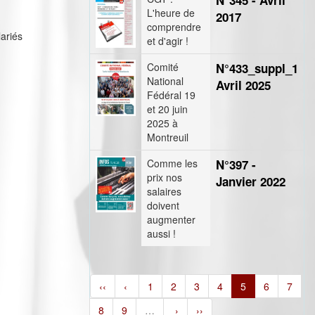
N°345 - Avril
L'heure de
2017
comprendre
lariés
et d'agir !
Comité
N°433_suppl_1
National
Avril 2025
Fédéral 19
et 20 juin
2025 à
Montreuil
Comme les
N°397 -
prix nos
Janvier 2022
salaires
doivent
augmenter
aussi !
‹‹
‹
1
2
3
4
5
6
7
8
9
…
›
››