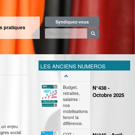
Syndiquez-vous
os pratiques
Formulaire
de
Rechercher
recherche
LES ANCIENS NUMEROS
Budget,
N°438 -
retraites,
Octobre 2025
salaires :
nos
mobilisations
feront la
différence.
: un enjeu
ogres social
CGT :