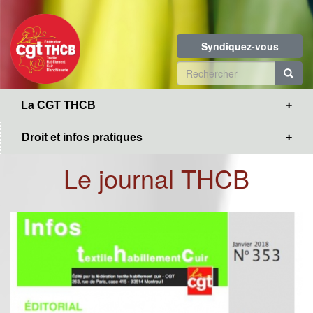
Toggle
Aller
navigation
au
contenu
Syndiquez-vous
principal
Formulaire
de
R
La CGT THCB
recherche
Droit et infos pratiques
Le journal THCB