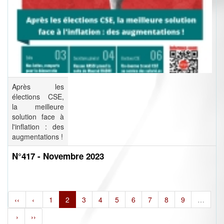
Après les
élections CSE,
la meilleure
solution face à
l'inflation : des
augmentations !
N°417 - Novembre 2023
‹‹
‹
1
2
3
4
5
6
7
8
9
…
›
››