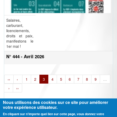
Salaires,
carburant,
licenciements,
droits et paix,
manifestons le
1er mai !
N° 444 - Avril 2026
‹‹
‹
1
2
3
4
5
6
7
8
9
…
›
››
Nous utilisons des cookies sur ce site pour améliorer
votre expérience utilisateur.
En cliquant sur n'importe quel lien sur cette page, vous donnez votre