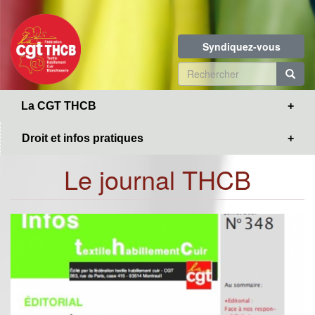
Toggle
Aller
navigation
au
contenu
Syndiquez-vous
principal
Formulaire
de
R
La CGT THCB
recherche
Droit et infos pratiques
Le journal THCB