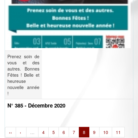
Prenez soin de
vous et des
autres. Bonnes
Fêtes ! Belle et
heureuse
nouvelle année
!
N° 385 - Décembre 2020
‹‹
‹
…
4
5
6
7
8
9
10
11