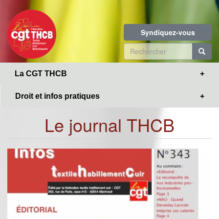
Toggle
Aller
navigation
au
contenu
Syndiquez-vous
principal
Formulaire
de
R
La CGT THCB
recherche
Droit et infos pratiques
Le journal THCB