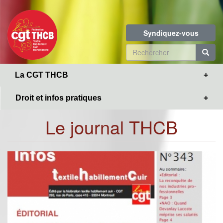
Toggle
Aller
navigation
au
contenu
Syndiquez-vous
principal
Formulaire
de
R
La CGT THCB
recherche
Droit et infos pratiques
Le journal THCB