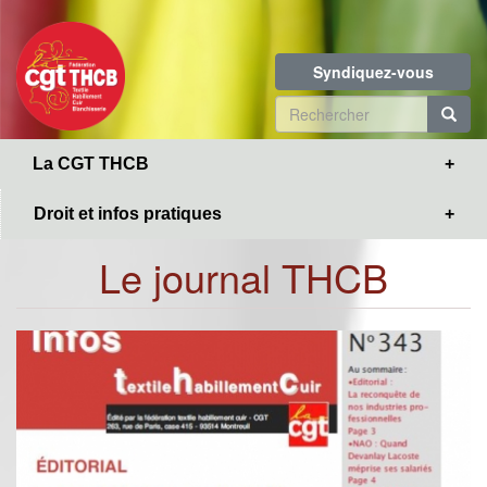
Toggle
Aller
navigation
au
contenu
Syndiquez-vous
principal
Formulaire
de
R
La CGT THCB
recherche
Droit et infos pratiques
Le journal THCB