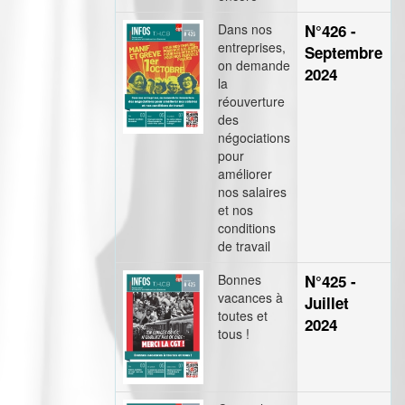
Dans nos
N°426 -
entreprises,
Septembre
on demande
2024
la
réouverture
des
négociations
pour
améliorer
nos salaires
et nos
conditions
de travail
Bonnes
N°425 -
vacances à
Juillet
toutes et
2024
tous !