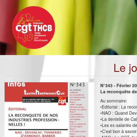
Toggle
Aller
navigation
au
contenu
principal
Le j
N°343 - Février 2
La reconquête de 
Au sommaire:
•Editorial : La rec
•NAO : Quand Deva
•La dentelle de Ca
•Les ex-salariés d
•C’est bon à savoir