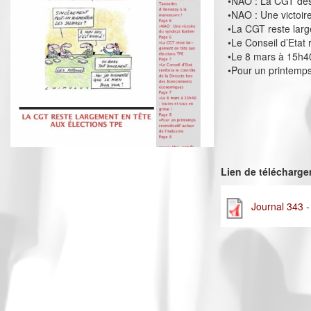
•NAO : La CGT des
•NAO : Une victoir
•La CGT reste larg
•Le Conseil d’Etat
•Le 8 mars à 15h40
•Pour un printemps 
Lien de télécharg
Journal 343 -