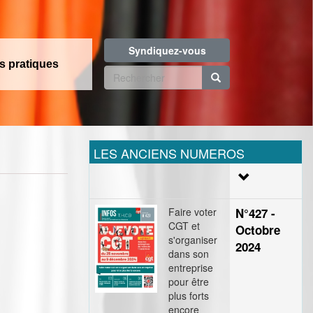
Syndiquez-vous
os pratiques
Formulaire
de
Rechercher
recherche
LES ANCIENS NUMEROS
Faire voter
N°427 -
CGT et
Octobre
s'organiser
2024
dans son
entreprise
pour être
plus forts
encore