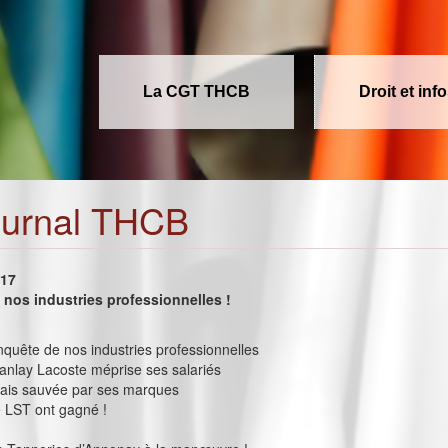
La CGT THCB
Droit et inf
ournal THCB
017
nos industries professionnelles !
onquête de nos industries professionnelles
nlay Lacoste méprise ses salariés
lais sauvée par ses marques
e LST ont gagné !