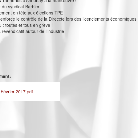
 Tanneries d’Annonay à la manœuvre !
e du syndicat Barbier
ement en tête aux élections TPE
 renforce le contrôle de la Direccte lors des licenciements économiques
 : toutes et tous en grève !
revendicatif autour de l’industrie
ement:
 Février 2017.pdf