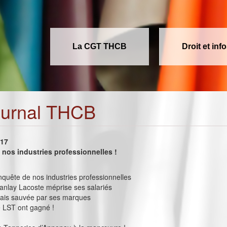
La CGT THCB
Droit et inf
ournal THCB
017
nos industries professionnelles !
onquête de nos industries professionnelles
nlay Lacoste méprise ses salariés
lais sauvée par ses marques
e LST ont gagné !