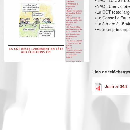
•NAO : La CGT des
•NAO : Une victoir
•La CGT reste larg
•Le Conseil d’Etat
•Le 8 mars à 15h40
•Pour un printemps 
Lien de télécharg
Journal 343 -