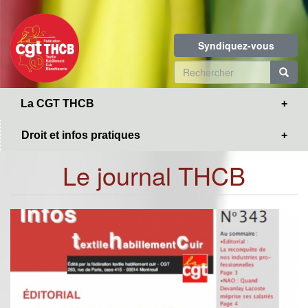
Toggle
Aller
navigation
au
contenu
Syndiquez-vous
principal
Formulaire
de
R
La CGT THCB
recherche
Droit et infos pratiques
Le journal THCB