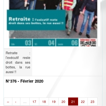
Retraite :
l’exécutif reste
droit dans ses
bottes, la rue
aussi !!
N°376 - Février 2020
‹‹
‹
…
17
18
19
20
21
22
23