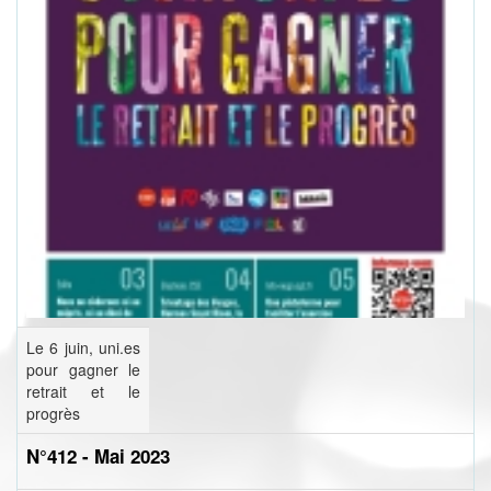
Le 6 juin, uni.es
pour gagner le
retrait et le
progrès
N°412 - Mai 2023