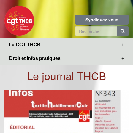
Toggle
Aller
navigation
au
contenu
Syndiquez-vous
principal
Formulaire
de
R
La CGT THCB
recherche
Droit et infos pratiques
Le journal THCB