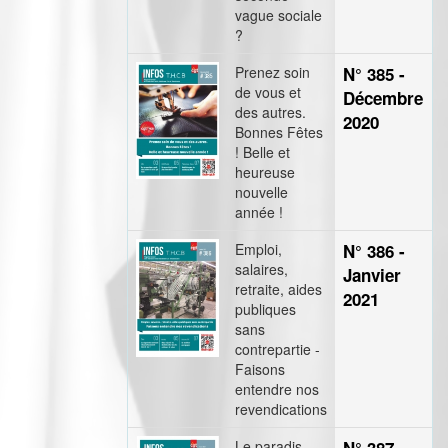
vague sociale
?
Prenez soin
N° 385 -
de vous et
Décembre
des autres.
2020
Bonnes Fêtes
! Belle et
heureuse
nouvelle
année !
Emploi,
N° 386 -
salaires,
Janvier
retraite, aides
2021
publiques
sans
contrepartie -
Faisons
entendre nos
revendications
Le paradis