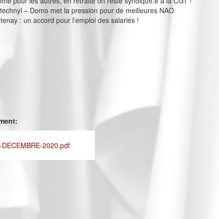
me pour les autres, en retraite on reste syndiqué.e à la CGT !
technyl – Domo met la pression pour de meilleures NAO
enay : un accord pour l’emploi des salariés !
ement:
-DECEMBRE-2020.pdf