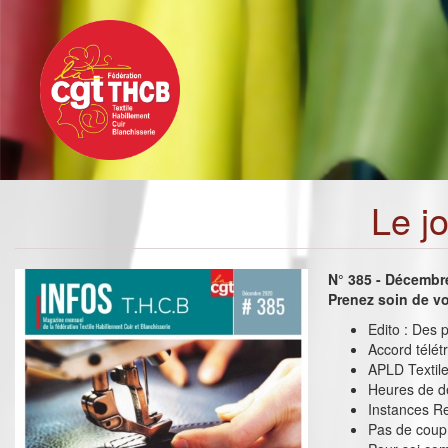
Toggle
Aller
navigation
au
contenu
principal
Le j
N° 385 - Décembr
Prenez soin de vo
Edito : Des p
Accord télétr
APLD Textile
Heures de dé
Instances Re
Pas de coup