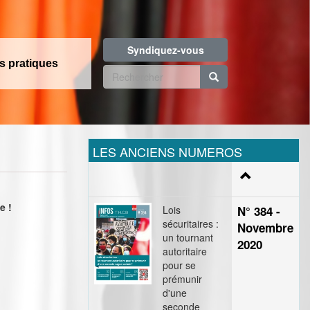
Syndiquez-vous
os pratiques
Formulaire
de
Rechercher
recherche
LES ANCIENS NUMEROS
e !
Lois
N° 384 -
sécuritaires :
Novembre
un tournant
2020
autoritaire
pour se
prémunir
d'une
seconde