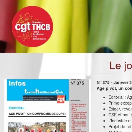
Toggle
Aller
navigation
au
contenu
principal
Le j
N° 375 - Janvier 
Age pivot, un co
Editorial : 
Prime except
Exiger, reven
CSE et bon 
L’industrie 
Projet de ret