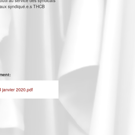
util au service des syndicats
s aux syndiqué.e.s THCB
ement:
 janvier 2020.pdf