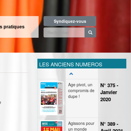
Syndiquez-vous
os pratiques
Formulaire
de
Rechercher
recherche
LES ANCIENS NUMEROS
Age pivot, un
N° 375 -
compromis de
Janvier
dupe !
2020
e
Agissons pour
N° 389 -
un monde
Avril 2021