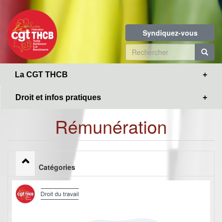
Toggle
Aller
navigation
au
contenu
Syndiquez-vous
principal
Formulaire
de
R
La CGT THCB
recherche
Droit et infos pratiques
Rémunération
Catégories