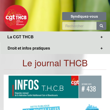
Toggle
Aller
navigation
au
contenu
Syndiquez-vous
principal
Formulaire
de
R
La CGT THCB
recherche
Droit et infos pratiques
Le journal THCB