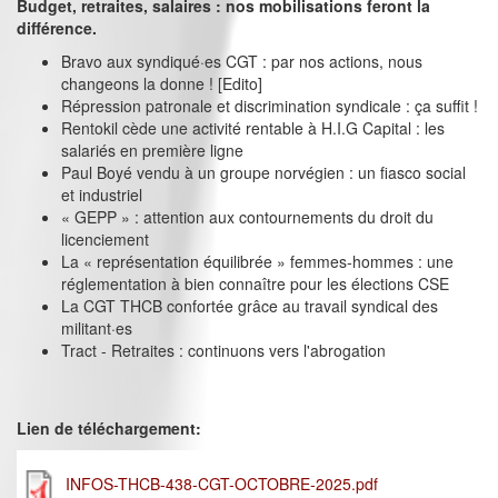
Budget, retraites, salaires : nos mobilisations feront la
différence.
Bravo aux syndiqué·es CGT : par nos actions, nous
changeons la donne ! [Edito]
Répression patronale et discrimination syndicale : ça suffit !
Rentokil cède une activité rentable à H.I.G Capital : les
salariés en première ligne
Paul Boyé vendu à un groupe norvégien : un fiasco social
et industriel
« GEPP » : attention aux contournements du droit du
licenciement
La « représentation équilibrée » femmes-hommes : une
réglementation à bien connaître pour les élections CSE
La CGT THCB confortée grâce au travail syndical des
militant·es
Tract - Retraites : continuons vers l'abrogation
Lien de téléchargement:
INFOS-THCB-438-CGT-OCTOBRE-2025.pdf