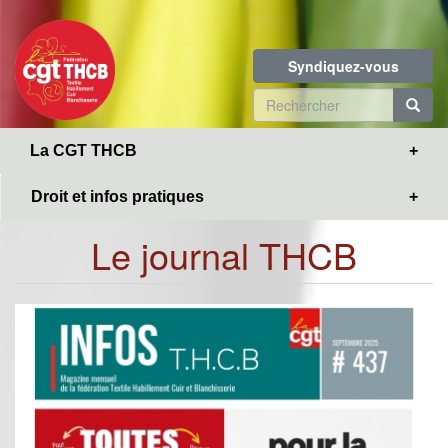
Toggle
Aller
navigation
au
contenu
Syndiquez-vous
principal
Formulaire
de
R
La CGT THCB
recherche
Droit et infos pratiques
Le journal THCB