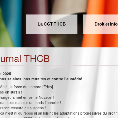
La CGT THCB
Droit et inf
ournal THCB
e 2025
os salaires, nos retraites et contre l’austérité
érité, la force du nombre [Edito]
se en sursis !
hargeurs met en vente Novacel !
 dans les mains d’un fonds financier !
France teinture en suspens !
a n'est ni du repos ni un loisir : les adaptations progressives du droit 