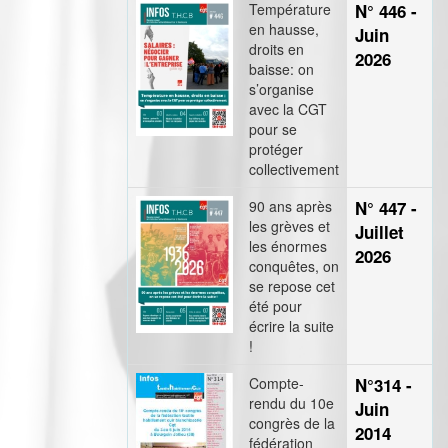
Température
N° 446 -
en hausse,
Juin
droits en
2026
baisse: on
s’organise
avec la CGT
pour se
protéger
collectivement
90 ans après
N° 447 -
les grèves et
Juillet
les énormes
2026
conquêtes, on
se repose cet
été pour
écrire la suite
!
Compte-
N°314 -
rendu du 10e
Juin
congrès de la
2014
fédération