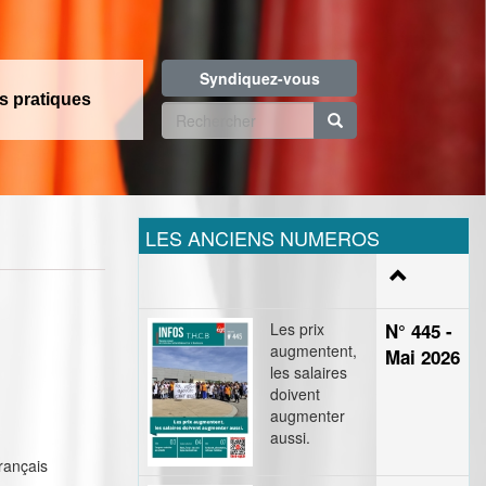
Syndiquez-vous
os pratiques
Formulaire
de
Rechercher
recherche
LES ANCIENS NUMEROS
Les prix
N° 445 -
augmentent,
Mai 2026
les salaires
doivent
augmenter
aussi.
français