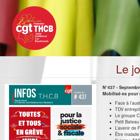
Toggle
Aller
navigation
au
contenu
principal
Le j
N°437 - Septembr
Mobilisé·es pour n
Face à l’aust
TDV entrepri
Le groupe C
Petit Bateau
L’avenir de 
Être malade ç