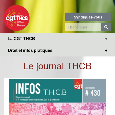
Toggle
Aller
navigation
au
contenu
Syndiquez-vous
principal
Formulaire
de
R
La CGT THCB
recherche
Droit et infos pratiques
Le journal THCB