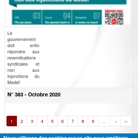
Le
gouvernement
doit enfin
répondre aux
revendications
syndicales et
non aux
injonctions du
Medef
N° 383 - Octobre 2020
1
2
3
4
5
6
7
8
9
…
›
››
Nous utilisons des cookies sur ce site pour améliorer