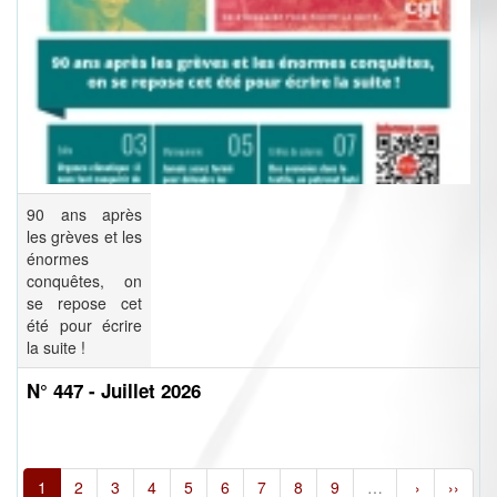
90 ans après
les grèves et les
énormes
conquêtes, on
se repose cet
été pour écrire
la suite !
N° 447 - Juillet 2026
1
2
3
4
5
6
7
8
9
…
›
››