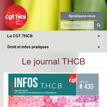
Toggle
Aller
navigation
au
contenu
Syndiquez-vous
principal
Formulaire
de
R
La CGT THCB
recherche
Droit et infos pratiques
Le journal THCB