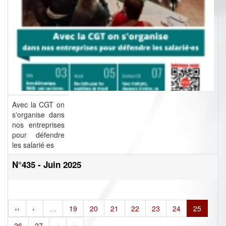
Avec la CGT on
s'organise dans
nos entreprises
pour défendre
les salarié·es
N°435 - Juin 2025
‹‹
‹
…
19
20
21
22
23
24
25
26
27
›
››