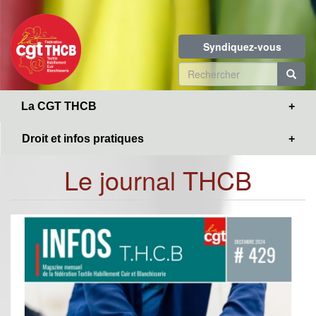
Toggle
Aller
navigation
au
contenu
Syndiquez-vous
principal
Formulaire
de
R
La CGT THCB
recherche
Droit et infos pratiques
Le journal THCB