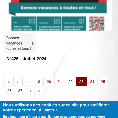
Bonnes
vacances à
toutes et tous !
N°425 - Juillet 2024
‹‹
‹
…
19
20
21
22
23
24
25
26
27
›
››
Nous utilisons des cookies sur ce site pour améliorer
votre expérience utilisateur.
En cliquant sur n'importe quel lien sur cette page, vous donnez votre