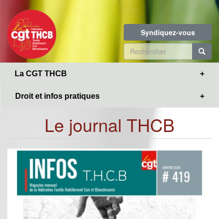
Toggle
Aller
navigation
au
contenu
Syndiquez-vous
principal
Formulaire
de
R
La CGT THCB
recherche
Droit et infos pratiques
Le journal THCB