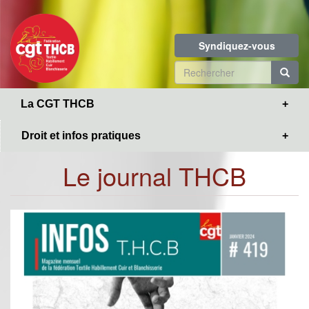
Toggle
Aller
navigation
au
contenu
Syndiquez-vous
principal
Formulaire
de
R
La CGT THCB
recherche
Droit et infos pratiques
Le journal THCB