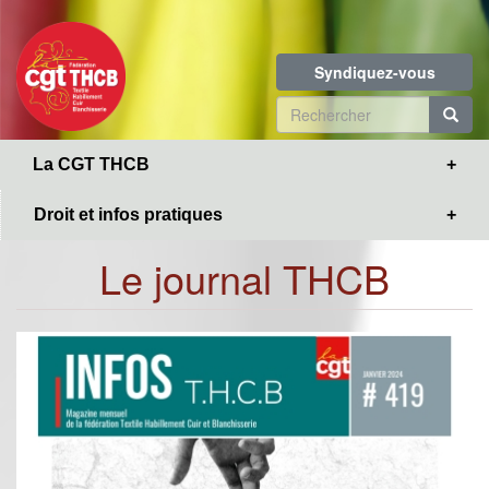
Toggle
Aller
navigation
au
contenu
Syndiquez-vous
principal
Formulaire
de
R
La CGT THCB
recherche
Droit et infos pratiques
Le journal THCB