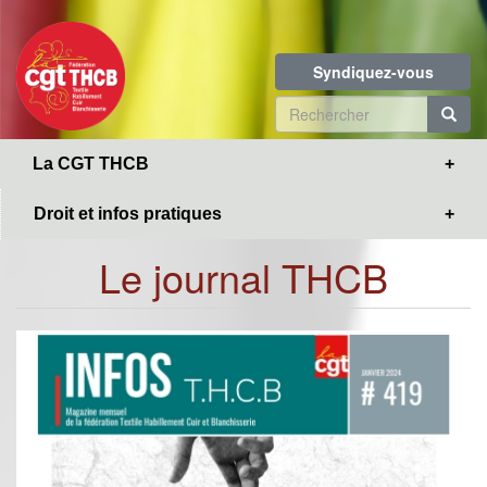
Toggle
Aller
navigation
au
contenu
Syndiquez-vous
principal
Formulaire
de
R
La CGT THCB
recherche
Droit et infos pratiques
Le journal THCB