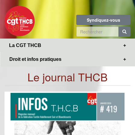
Toggle
Aller
navigation
au
contenu
Syndiquez-vous
principal
Formulaire
de
R
La CGT THCB
recherche
Droit et infos pratiques
Le journal THCB