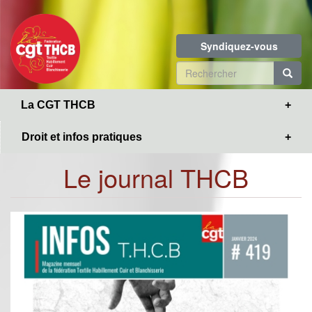
Toggle
Aller
navigation
au
contenu
Syndiquez-vous
principal
Formulaire
de
R
La CGT THCB
recherche
Droit et infos pratiques
Le journal THCB