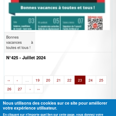
Bonnes
vacances à
toutes et tous !
N°425 - Juillet 2024
‹‹
‹
…
19
20
21
22
23
24
25
26
27
›
››
Nous utilisons des cookies sur ce site pour améliorer
votre expérience utilisateur.
En cliquant sur n'importe quel lien sur cette page, vous donnez votre