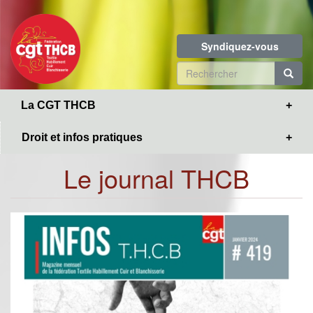
Toggle
Aller
navigation
au
contenu
Syndiquez-vous
principal
Formulaire
de
R
La CGT THCB
recherche
Droit et infos pratiques
Le journal THCB