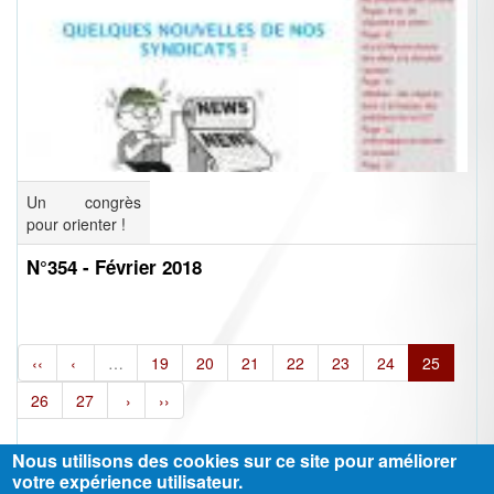
Un congrès
pour orienter !
N°354 - Février 2018
‹‹
‹
…
19
20
21
22
23
24
25
26
27
›
››
Nous utilisons des cookies sur ce site pour améliorer
votre expérience utilisateur.