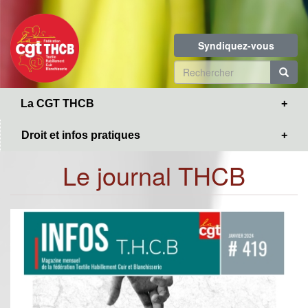
Toggle
Aller
navigation
au
contenu
Syndiquez-vous
principal
Formulaire
de
R
La CGT THCB
recherche
Droit et infos pratiques
Le journal THCB