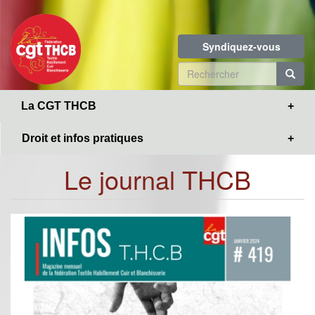
Toggle
Aller
navigation
au
contenu
Syndiquez-vous
principal
Formulaire
de
R
La CGT THCB
recherche
Droit et infos pratiques
Le journal THCB