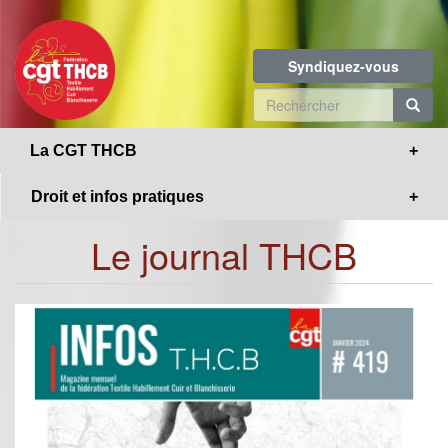
Toggle
Aller
navigation
au
contenu
Syndiquez-vous
principal
Formulaire
de
R
La CGT THCB
recherche
Droit et infos pratiques
Le journal THCB